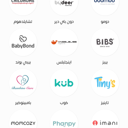
دومو
دون باي دير
تشايلدهوم
بيبز
اينجلبلس
بيبي بوند
تاينيز
كوب
بامبينوكير